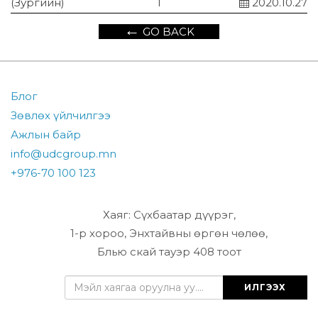
(Зургийн)
1
2020.10.27
←
GO BACK
Блог
Зөвлөх үйлчилгээ
Ажлын байр
info@udcgroup.mn
+976-70 100 123
Хаяг: Сүхбаатар дүүрэг,
1-р хороо, Энхтайвны өргөн чөлөө,
Блью скай тауэр 408 тоот
ИЛГЭЭХ