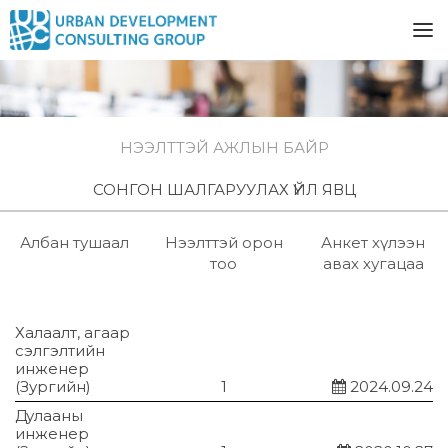
НЭЭЛТТЭЙ АЖЛЫН БАЙР
СОНГОН ШАЛГАРУУЛАХ ҮЙЛ ЯВЦ
Албан тушаал
Нээлттэй орон
Анкет хүлээн
тоо
авах хугацаа
Халаалт, агаар
сэлгэлтийн
инженер
(Зургийн)
1
2024.09.24
Дулааны
инженер