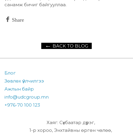
санамж бичиг байгууллаа.
Share
Share
←
BACK TO BLOG
Блог
Зөвлөх үйлчилгээ
Ажлын байр
info@udcgroup.mn
+976-70 100 123
Хаяг: Сүхбаатар дүүрэг,
1-р хороо, Энхтайвны өргөн чөлөө,