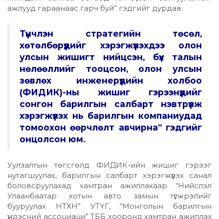
ажлууд гараанаас гарч буй” гэдгийг дурдав.
Түүнчлэн стратегийн төсөл,
хөтөлбөрүүдийг хэрэгжүүлэхдээ олон
улсын жишигт нийцсэн, бүх талын
нөлөөллийг тооцсон, олон улсын
зөвлөх инженерүүдийн холбоо
(ФИДИК)-ны жишиг гэрээнүүдийг
сонгон барилгын салбарт нэвтрүүлж
хэрэгжүүлэх нь барилгын компаниудад
томоохон өөрчлөлт авчирна” гэдгийг
онцолсон юм.
Уулзалтын төгсгөлд ФИДИК-ийн жишиг гэрээг
нутагшуулах, барилгын салбарт хэрэгжүүлэх санал
боловсруулахад хамтран ажиллахаар “Нийслэл
Улаанбаатар хотын авто замын түгжрэлийг
бууруулах НТХН” УТҮГ, “Монголын барилгын
үндэсний ассоциаци” ТББ хооронд хамтран ажиллах