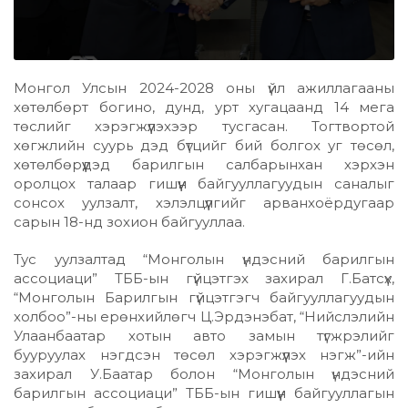
Монгол Улсын 2024-2028 оны үйл ажиллагааны
хөтөлбөрт богино, дунд, урт хугацаанд 14 мега
төслийг хэрэгжүүлэхээр тусгасан. Тогтвортой
хөгжлийн суурь дэд бүтцийг бий болгох уг төсөл,
хөтөлбөрүүдэд барилгын салбарынхан хэрхэн
оролцох талаар гишүүн байгууллагуудын саналыг
сонсох уулзалт, хэлэлцүүлгийг арванхоёрдугаар
сарын 18-нд зохион байгууллаа.
Тус уулзалтад “Монголын үндэсний барилгын
ассоциаци” ТББ-ын гүйцэтгэх захирал Г.Батсүх,
“Монголын Барилгын гүйцэтгэгч байгууллагуудын
холбоо”-ны ерөнхийлөгч Ц.Эрдэнэбат, “Нийслэлийн
Улаанбаатар хотын авто замын түгжрэлийг
бууруулах нэгдсэн төсөл хэрэгжүүлэх нэгж”-ийн
захирал У.Баатар болон “Монголын үндэсний
барилгын ассоциаци” ТББ-ын гишүүн байгууллагын