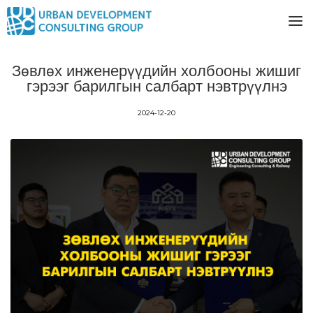
Зөвлөх инженерүүдийн холбооны жишиг
гэрээг барилгын салбарт нэвтрүүлнэ
2024-12-20