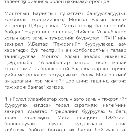
төлөөллүүд биечилж болон цахимаар оролцов.
Монголын Барилгын гүйцэтгэгч байгууллагуудын
холбооны ерөнхийлөгч, Монгол Улсын зөвлөх
инженер Ц.Эрдэнэбат “Мега төслүүд ба өнөөгийн
байдал” сэдэвт илтгэл тавьж, “Нийслэл Улаанбаатар
хотын авто замын түгжрэлийг бууруулах НТХН”-ийн
захирал У.Баатар “Түгжрэлийг бууруулахад авч
хэрэгжүүлж буй төслүүдийн ач холбогдол”-ын талаар
танилцууллаа. Монгол Улсын зөвлөх инженер
Ц.Эрдэнэбат “Улаанбаатар метро төсөл манай
хотын “амь” нь болох ёстой. Улаанбаатар хот орчин
үеийн метрополис хотуудын нэг болж, Монгол хүний
амьдралын хэв маягийг цоо шинэ түвшинд хүргэнэ
гэж харж байгаа” хэмээв.
“Нийслэл Улаанбаатар хотын авто замын түгжрэлийг
бууруулах нэгдсэн төсөл хэрэгжүүлэх нэгж”-ийн
захирал У.Баатар “Түгжрэлийг бууруулах 6 багц
төсөл хэрэгжүүлнэ. Мега төслүүдийн ТЭЗҮ-ийг
боловсруулж, суурь судалгааны ажил
хийгдэж байгаа бөгөөд их бүтээн байгуулалтын